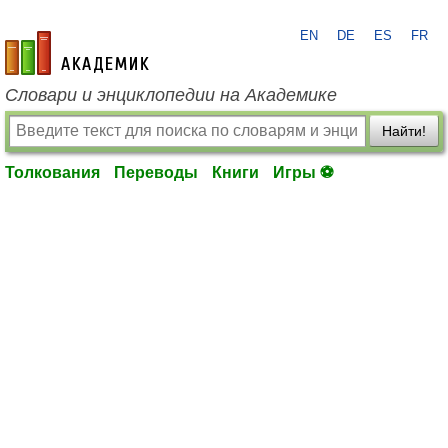
EN
DE
ES
FR
academic.ru
Словари и энциклопедии на Академике
Найти!
Толкования
Переводы
Книги
Игры ⚽