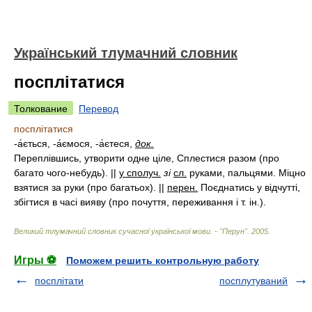
Український тлумачний словник
посплітатися
Толкование
Перевод
посплітатися
-а́ється, -а́ємося, -а́єтеся,
док.
Переплівшись, утворити одне ціле, Сплестися разом (про
багато чого-небудь). ||
у сполуч.
зі
сл.
руками, пальцями. Міцно
взятися за руки (про багатьох). ||
перен.
Поєднатись у відчутті,
збігтися в часі вияву (про почуття, переживання і т. ін.).
Великий тлумачний словник сучасної української мови. - "Перун"
.
2005
.
Игры ⚽
Поможем решить контрольную работу
посплітати
посплутуваний