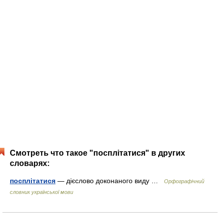
Смотреть что такое "посплітатися" в других
словарях:
посплітатися
— дієслово доконаного виду …
Орфографічний
словник української мови